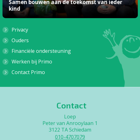
Samen bouwen aan de toekomst van ieder
kind
Privacy
Ouders
Financiële ondersteuning
Werken bij Primo
Contact Primo
Contact
Loep
Peter van Anrooylaan 1
3122 TA Schiedam
010-4707079