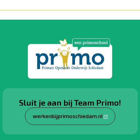
Sluit je aan bij Team Primo!
werkenbijprimoschiedam.nl