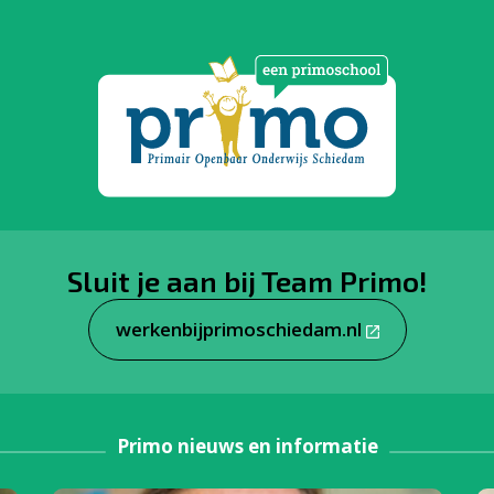
Sluit je aan bij Team Primo!
werkenbijprimoschiedam.nl
Primo nieuws en informatie