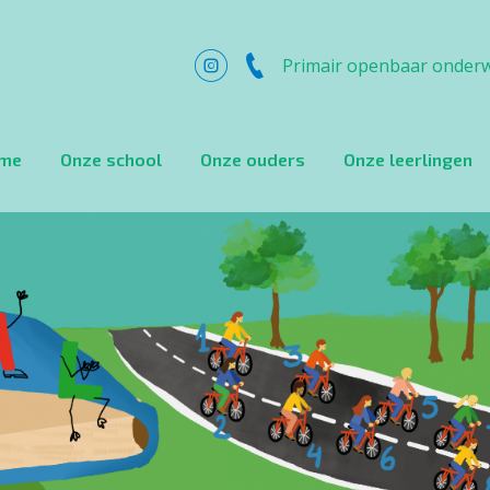
Primair openbaar onderw
me
Onze school
Onze ouders
Onze leerlingen