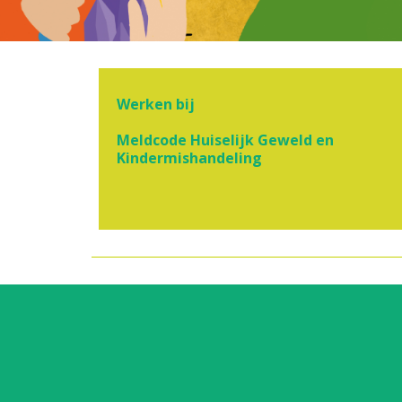
Werken bij
Meldcode Huiselijk Geweld en
Kindermishandeling