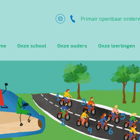
Primair openbaar onderw
me
Onze school
Onze ouders
Onze leerlingen