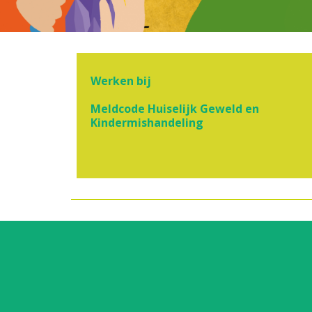
Werken bij
Meldcode Huiselijk Geweld en
Kindermishandeling