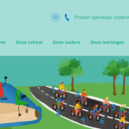
Primair openbaar onderw
me
Onze school
Onze ouders
Onze leerlingen