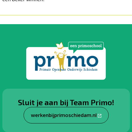
Sluit je aan bij Team Primo!
werkenbijprimoschiedam.nl