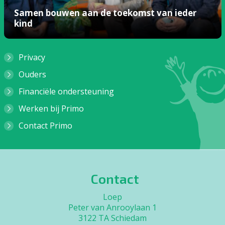
Samen bouwen aan de toekomst van ieder
kind
Privacy
Ouders
Financiële ondersteuning
Werken bij Primo
Contact Primo
Contact
Loep
Peter van Anrooylaan 1
3122 TA Schiedam