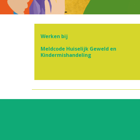
Werken bij
Meldcode Huiselijk Geweld en
Kindermishandeling