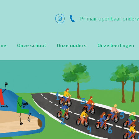
Primair openbaar onderw
me
Onze school
Onze ouders
Onze leerlingen