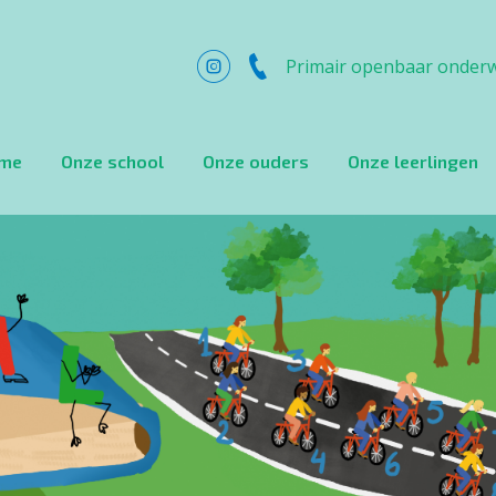
Primair openbaar onderw
me
Onze school
Onze ouders
Onze leerlingen