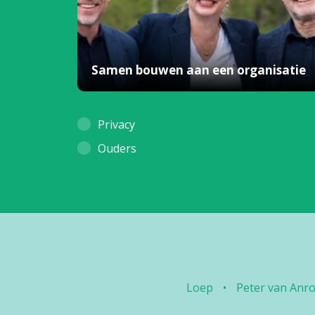
Samen bouwen aan een organisatie
Privacy
Ouders
Loep
•
Peter van Anro