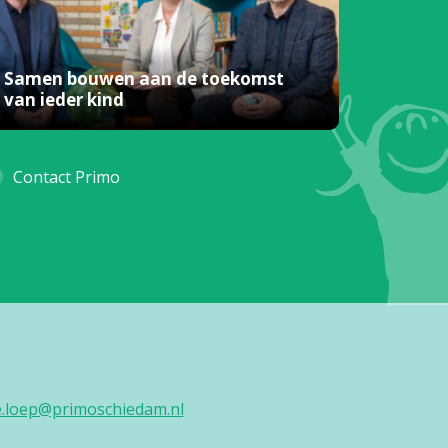
Samen bouwen aan de toekomst
van ieder kind
Contact Primo
ie.loep@primoschiedam.nl