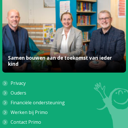
Samen bouwen aan de toekomst van ieder
kind
Privacy
Ouders
Financiële ondersteuning
Werken bij Primo
Contact Primo